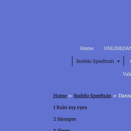
Ga
direct
naar
de
hoofdinhoud
Home
ONLINEDA
Bodelo Speeltuin
Vak
Home
»
Bodelo Speeltuin
»
Dans
1 Rain my 
2 Siempr
3 Ziggy 