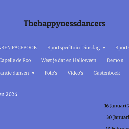
Thehappynessdancers
NSEN FACEBOOK
Sportspeeltuin Dinsdag
Sport
Capelle de Roo
Weet je dat en Halloween
Demo s
antie dansen
Foto's
Video's
Gastenbook
en 2026
eyes 16 Januari 20
e 30 Januari 20
13 Februari 20