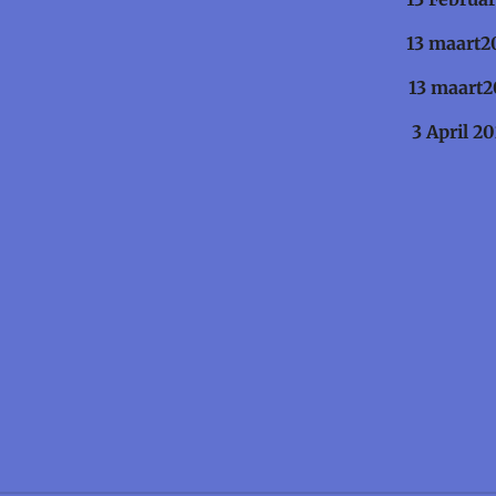
ion 666 13 maart20
hance 2 13 maart20
romance 3 April 202