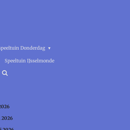
speeltuin Donderdag
Speeltuin IJsselmonde
26
26
26