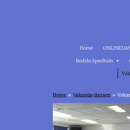
Ga
direct
naar
de
hoofdinhoud
Home
ONLINEDA
Bodelo Speeltuin
Vak
Home
»
Vakantie dansen
»
Vakan