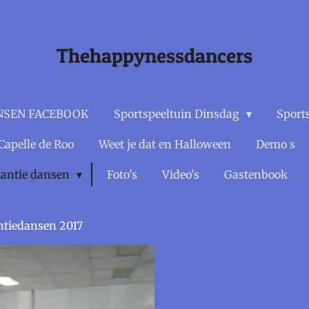
Thehappynessdancers
NSEN FACEBOOK
Sportspeeltuin Dinsdag
Sport
Capelle de Roo
Weet je dat en Halloween
Demo s
antie dansen
Foto's
Video's
Gastenbook
tiedansen 2017